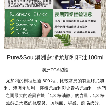
Pure&Soul澳洲藍膠尤加利精油100ml
澳洲TGA認證
尤加利的樹種超過 600 種，比較常見的有藍膠尤加
利、澳洲尤加利、檸檬尤加利與史泰格尤加利。他們
之間最大的差異在於「1,8-桉油醇」的含量，1,8-桉
油醇是天然的抗發炎、抗病菌、驅蟲、醒腦成分。