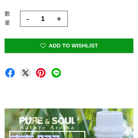
數
-
+
量
ADD TO WISHLIST