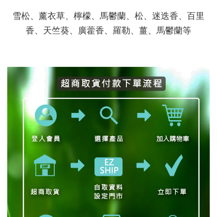
雪松、薰衣草、檸檬、馬鬱蘭、松、迷迭香、百里
香、天竺葵、廣藿香、羅勒、薑、馬鬱蘭等