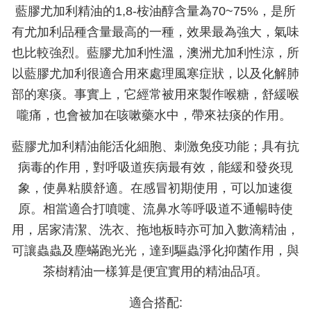
藍膠尤加利精油的1,8-桉油醇含量為70~75%，是所
有尤加利品種含量最高的一種，效果最為強大，氣味
也比較強烈。藍膠尤加利性溫，澳洲尤加利性涼，所
以藍膠尤加利很適合用來處理風寒症狀，以及化解肺
部的寒痰。事實上，它經常被用來製作喉糖，舒緩喉
嚨痛，也會被加在咳嗽藥水中，帶來祛痰的作用。
藍膠尤加利精油能活化細胞、刺激免疫功能；具有抗
病毒的作用，對呼吸道疾病最有效，能緩和發炎現
象，使鼻粘膜舒適。在感冒初期使用，可以加速復
原。相當適合打噴嚏、流鼻水等呼吸道不通暢時使
用，居家清潔、洗衣、拖地板時亦可加入數滴精油，
可讓蟲蟲及塵蟎跑光光，達到驅蟲淨化抑菌作用，與
茶樹精油一樣算是便宜實用的精油品項。
適合搭配: