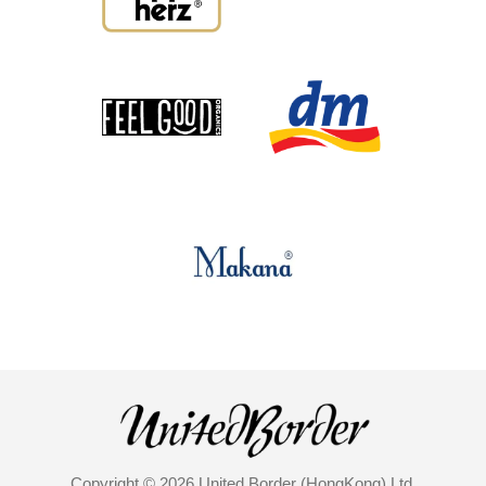
Copyright © 2026 United Border (HongKong) Ltd.