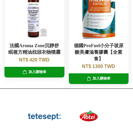
法國Aroma Zone沉靜舒
德國ProFuel小分子玻尿
眠複方精油枕頭衣物噴霧
酸美膚滋養膠囊【全素
食】
NT$ 420 TWD
NT$ 1300 TWD
加入購物車
加入購物車