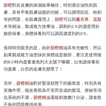
甜橙
對於皮膚的保濕效果極佳，特別適合油性的肌
膚，具有平衡肌膚油脂的功能，可以調理痘痘、粉刺
等的問題，在肌膚護理上，
甜橙
可以與
薰衣草
、
花梨
木
等精油，製成複方按摩油，調和約1％的濃度用於
臉部保養，身體保養則可以調高濃度到約3％。
值得特別留意的是，由於
甜橙精油
具有光敏性，所以
如果製成複方油塗抹於身體或是臉部，要注意使用後
的6小時內盡量避免到大太陽下曝曬，以免讓保養前
功盡棄，白皙的皮膚先變黑了！
另外，
甜橙精油
對於緊張狀態下的腸胃道，特別具有
安撫作用，能改善因為不安而造成的腹瀉、便秘等消
化系統的不適，
甜橙精油
還能刺激膽汁分泌，讓食慾
不振的問題獲得改善。