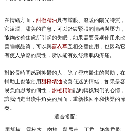
在情緒方面，
甜橙精油
具有耀眼、溫暖的陽光特質，
它溫潤、甜美的香息，可以舒緩緊張的情緒與壓力，
能夠改善焦慮所引起的失眠，如果需要長期使用來改
善睡眠品質，可以與
薰衣草
互相交替使用，也因為它
有使人放鬆的屬性，所以能有效舒緩肌肉疼痛。
對於長時間感到抑鬱的人，除了尋求醫生的幫助，在
輔助上也能使用
甜橙精油
改善低迷的情緒，如果是容
易負面思考的個性，
甜橙精油
能夠轉換我們的心情，
讓我們走出鑽牛角尖的局面，重新找回平和快樂的節
奏。
適合搭配:
黑胡椒，雪松木，肉桂，鼠尾草，丁香，祕魯香脂，