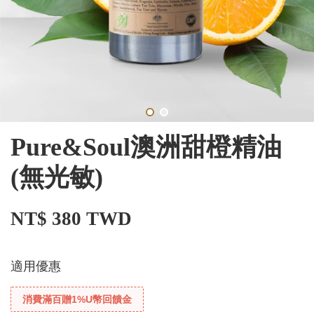
Pure&Soul澳洲甜橙精油
(無光敏)
NT$ 380 TWD
適用優惠
消費滿百贈1%U幣回饋金