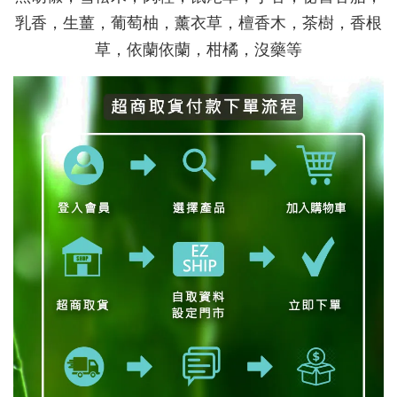
乳香，生薑，葡萄柚，薰衣草，檀香木，茶樹，香根
草，依蘭依蘭，柑橘，沒藥等