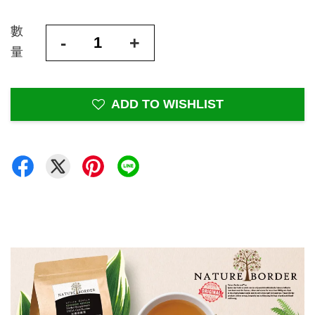
數
-
+
量
ADD TO WISHLIST