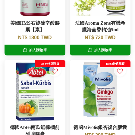
美國HMS右旋硫辛酸膠
法國Aroma Zone有機希
囊【素】
臘海茴香精油5ml
NT$ 1800 TWD
NT$ 720 TWD
加入購物車
加入購物車
Best特選現貨
Best特選現貨
德國Abtei南瓜鋸棕櫚前
德國Mivolis銀杏複合膠囊
列腺膠囊