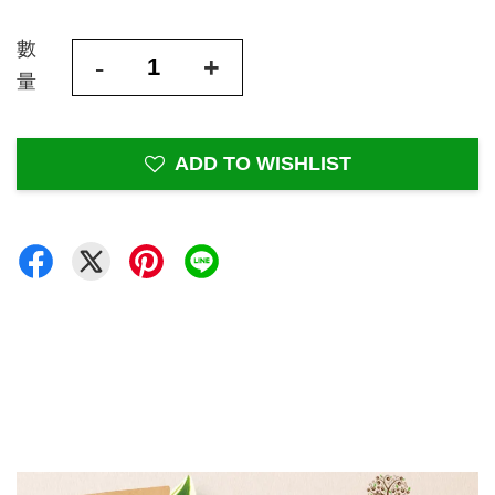
數
-
+
量
ADD TO WISHLIST