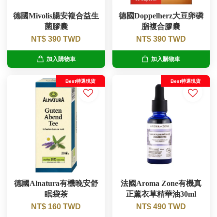
德國Mivolis腸安複合益生
德國Doppelherz大豆卵磷
菌膠囊
脂複合膠囊
NT$ 390 TWD
NT$ 390 TWD
加入購物車
加入購物車
Best特選現貨
Best特選現貨
德國Alnatura有機晚安舒
法國Aroma Zone有機真
眠袋茶
正薰衣草精華油30ml
NT$ 160 TWD
NT$ 490 TWD