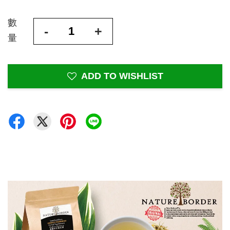
數
-
+
量
ADD TO WISHLIST