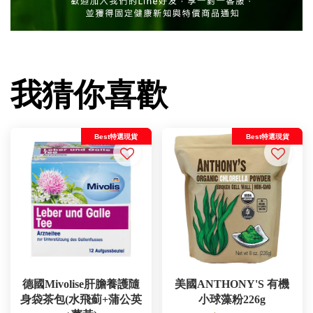
我猜你喜歡
Best特選現貨
Best特選現貨
德國Mivolise肝膽養護隨
美國ANTHONY'S 有機
身袋茶包(水飛薊+蒲公英
小球藻粉226g