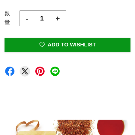
數
-
+
量
ADD TO WISHLIST