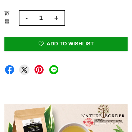
數
-
+
量
ADD TO WISHLIST