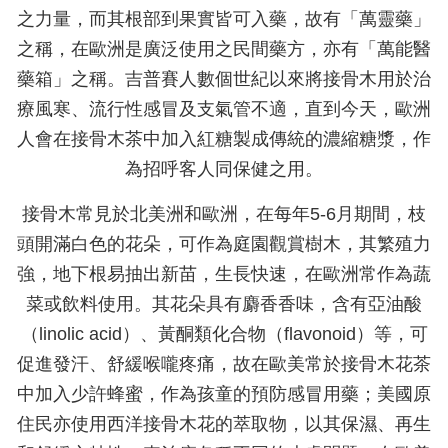
之力量，而其根部到果實皆可入藥，故有「萬靈藥」
之稱，在歐洲是廣泛使用之民間藥方，亦有「萬能醫
藥箱」之稱。吉普賽人數個世紀以來將接骨木用於治
療風寒、流行性感冒及支氣管不適，直到今天，歐洲
人會在接骨木茶中加入紅糖製成傳統的濃縮糖漿，作
為招呼客人同保健之用。
接骨木常見於北美洲和歐洲，在每年5-6月期間，枝
頭開滿白色的花朵，可作為庭園觀賞樹木，其繁殖力
強，地下根易抽出新苗，生長快速，在歐洲常作為蔬
菜或飲料使用。其花朵具有麝香香味，含有亞油酸
（linolic acid）、黃酮類化合物（flavonoid）等，可
促進發汗、舒緩喉嚨疼痛，故在歐美常於接骨木花茶
中加入少許蜂蜜，作為孩童的預防感冒用藥；美國原
住民亦使用西洋接骨木花的萃取物，以其保濕、再生