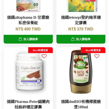
德國altaphama D-甘露糖
德國tetesept聖約翰草穩
私密保養錠
定膠囊
NT$ 490 TWD
NT$ 370 TWD
加入購物車
加入購物車
Best特選現貨
Best特選現貨
德國Pharma-Peter錫蘭肉
德國dmBIO有機椰棗糖
桂鉻鋅穩定膠囊
漿180ml