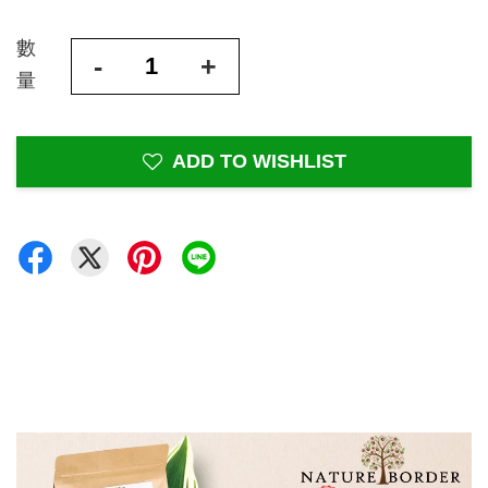
數
-
+
量
ADD TO WISHLIST