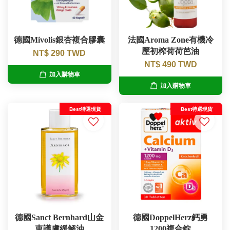
德國Mivolis銀杏複合膠囊
法國Aroma Zone有機冷
壓初榨荷荷芭油
NT$ 290 TWD
NT$ 490 TWD
加入購物車
加入購物車
Best特選現貨
Best特選現貨
德國Sanct Bernhard山金
德國DoppelHerz鈣勇
車護膚緩解油
1200複合錠