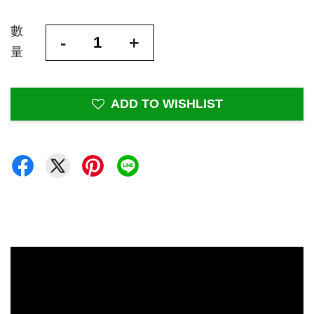
數
-
+
量
ADD TO WISHLIST