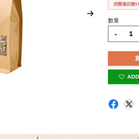
消費滿百贈1
數量
-
ADD