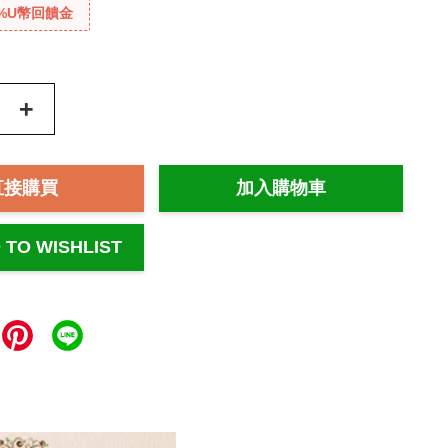
%U幣回饋金
+
直接購買
加入購物車
 TO WISHLIST