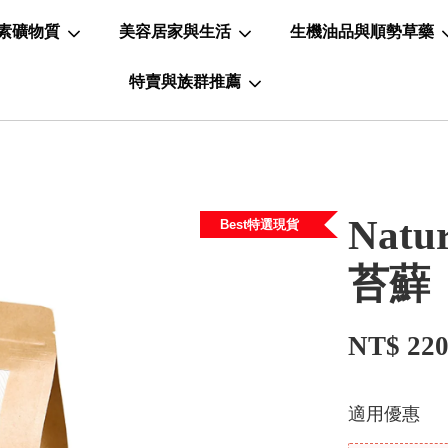
素礦物質
美容居家與生活
生機油品與順勢草藥
特賣與族群推薦
Nat
Best特選現貨
苔蘚
NT$ 22
適用優惠