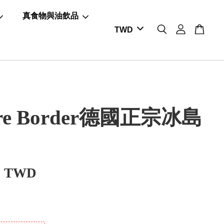
真食物與油飲品
ure Border德國正宗冰島
0 TWD