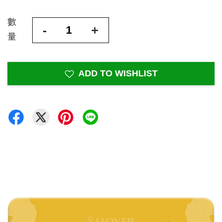
數
-
+
量
ADD TO WISHLIST