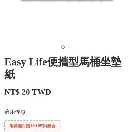
Easy Life便攜型馬桶坐墊
紙
NT$ 20 TWD
適用優惠
消費滿百贈1%U幣回饋金