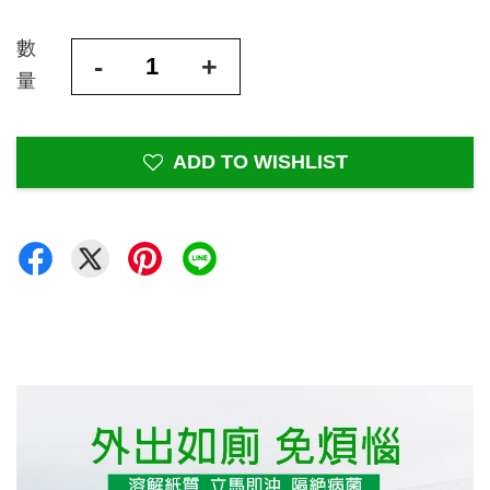
數
-
+
量
ADD TO WISHLIST