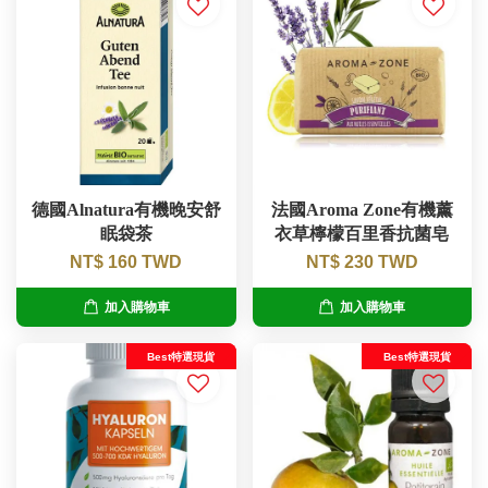
德國Alnatura有機晚安舒
法國Aroma Zone有機薰
眠袋茶
衣草檸檬百里香抗菌皂
NT$ 160 TWD
NT$ 230 TWD
加入購物車
加入購物車
Best特選現貨
Best特選現貨