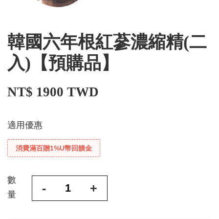
韓國六年根紅蔘濃縮精(二
入)【預購品】
NT$ 1900 TWD
適用優惠
消費滿百贈1%U幣回饋金
數
-
+
量