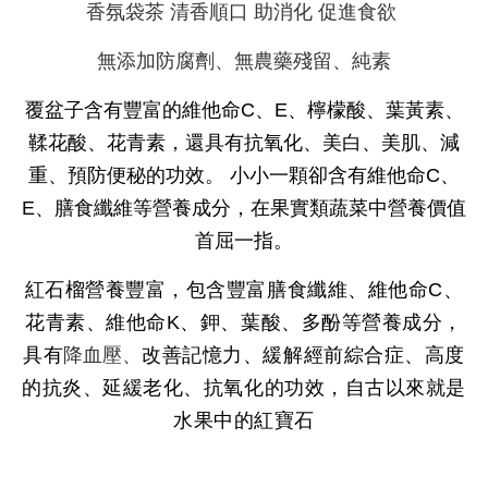
香氛袋茶 清香順口 助消化 促進食欲
無添加防腐劑、無農藥殘留、純素
覆盆子含有豐富的維他命C、E、檸檬酸、葉黃素、
鞣花酸、花青素
，還具有抗氧化、美白、美肌、減
重、預防便秘的功效。 小小一顆卻含有維他命C、
E、膳食纖維等營養成分，在果實類蔬菜中營養價值
首屈一指。
紅石榴營養豐富，包含豐富膳食纖維、維他命C、
花青素、維他命K、鉀、葉酸、
多酚
等營養成分，
具有
降血壓、
改善記憶力、
緩解經前綜合症、
高度
的抗炎、延緩老化、抗氧化的功效，自古以來就是
水果中的紅寶石