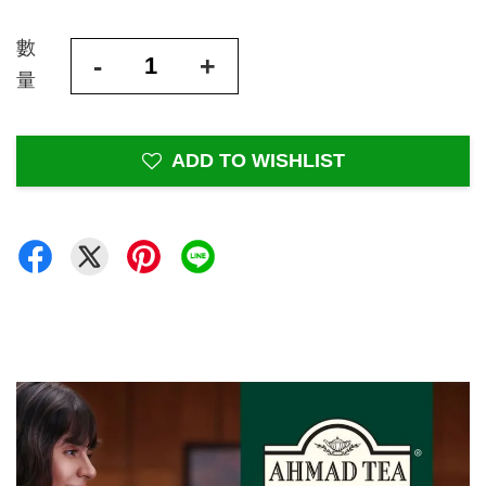
數
-
+
量
ADD TO WISHLIST