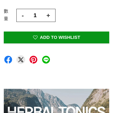
數
-
+
量
ADD TO WISHLIST