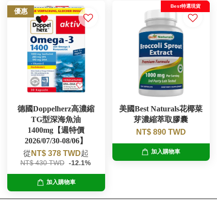
Best特選現貨
優惠
德國Doppelherz高濃縮
美國Best Naturals花椰菜
TG型深海魚油
芽濃縮萃取膠囊
1400mg【週特價
NT$ 890 TWD
2026/07/30-08/06】
加入購物車
從
NT$ 378 TWD
起
NT$ 430 TWD
-12.1%
加入購物車