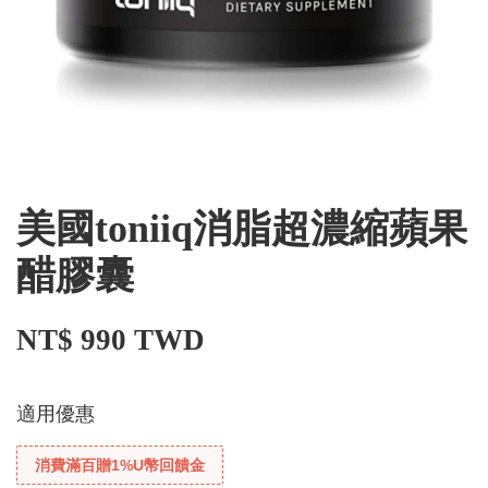
美國toniiq消脂超濃縮蘋果
醋膠囊
NT$ 990 TWD
適用優惠
消費滿百贈1%U幣回饋金