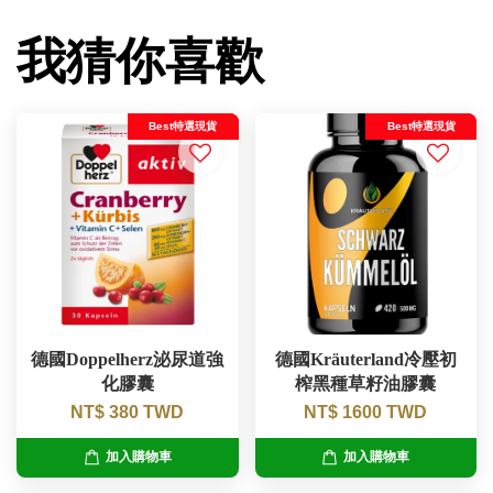
我猜你喜歡
Best特選現貨
Best特選現貨
德國Doppelherz泌尿道強
德國Kräuterland冷壓初
化膠囊
榨黑種草籽油膠囊
NT$ 380 TWD
NT$ 1600 TWD
加入購物車
加入購物車