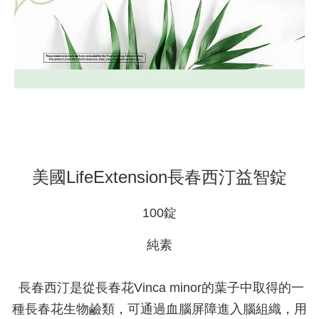
美國LifeExtension長春西汀益智錠
100錠
純素
長春西汀是從長春花Vinca minor的葉子中取得的一
種長春花生物鹼類，可通過血腦屏障進入腦組織，用