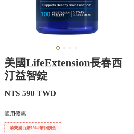
美國LifeExtension長春西
汀益智錠
NT$ 590 TWD
適用優惠
消費滿百贈1%U幣回饋金