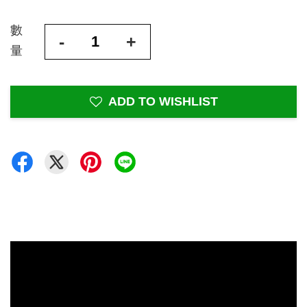
數
-
+
量
ADD TO WISHLIST