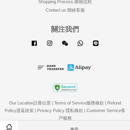
Shopping Process 購物流程
Contact us 聯絡客服
關注我們
Facebook
Instagram
Wechat
Whatsapp
Line
Our Location註冊位置
|
Terms of Service服務條款
|
Refund
Policy退返政策
|
Privacy Policy 隱私條款
|
Customer Service客
戶服務
Share on Facebook
Share on Twitter
售完