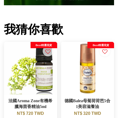
我猜你喜歡
Best特選現貨
Best特選現貨
法國Aroma Zone有機希
德國Balea母菊荷荷芭5合
臘海茴香精油5ml
1美容滋養油
NT$ 720 TWD
NT$ 320 TWD