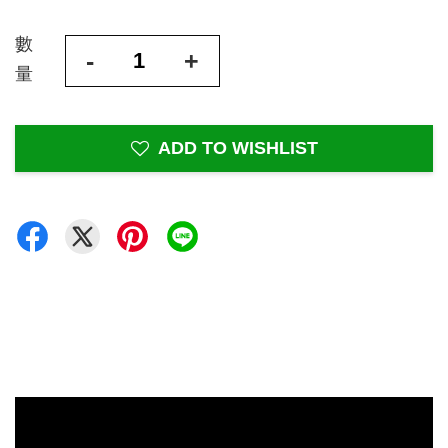
數
-
+
量
ADD TO WISHLIST