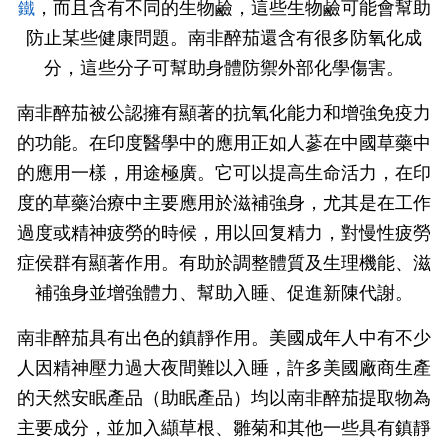
，而且含有不同的生物鹼，這些生物鹼可能會幫助
鐵
防止某些健康問題。南非醉茄還含有很多
防氧化成
分
，這些分子可幫助身體防禦外部化學傷害。
南非醉茄被公認擁有顯著的抗氧化能力和增強免疫力
的功能。在印度醫學中的應用正如人蔘在中國草藥中
的應用一樣，用途極廣。它可以提高生命活力，在印
度的草藥治療中主要應用於滋補強身，尤其是在工作
過度或精神疲勞的時候，用以回复精力，對慢性疲勞
症侯群有顯著作用。
有助於調整體質及生理機能、滋
補強身並增強體力、幫助入睡、促進新陳代謝。
南非醉茄具有出色的鎮靜作用。美國成年人中有不少
人因精神壓力過大夜間難以入睡，許多美國廠商生產
的天然安眠產品（助眠產品）均以南非醉茄提取物為
主要成分，並加入纈草根、雛菊和其他一些具有鎮靜