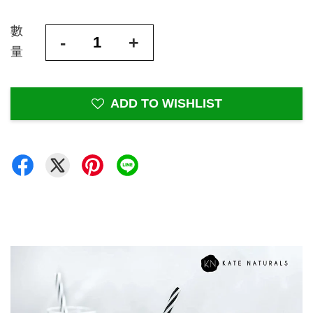
數
-
+
量
ADD TO WISHLIST