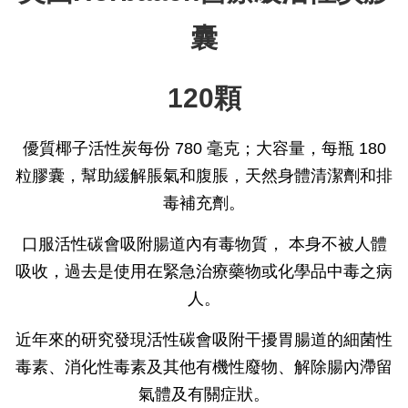
囊
120顆
優質椰子活性炭每份 780 毫克；大容量，每瓶 180
粒膠囊，
幫助緩解脹氣和腹脹，
天然身體清潔劑和排
毒補充劑。
口服活性碳會吸附腸道內有毒物質， 本身不被人體
吸收，過去是使用在緊急治療藥物或化學品中毒之病
人。
近年來的研究發現活性碳會吸附干擾胃腸道的細菌性
毒素、消化性毒素及其他有機性廢物、解除腸內滯留
氣體及有關症狀。