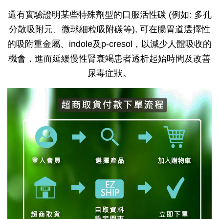
還有實驗證明某些特殊劑型的口服活性碳 (例如: 多孔
分散吸附元、微球細粒吸附碳等), 可在腸胃道選擇性
的吸附重金屬、indole及p-cresol，以減少人體吸收的
機會，進而延緩慢性腎衰竭患者透析起始時間及改善
尿毒症狀。