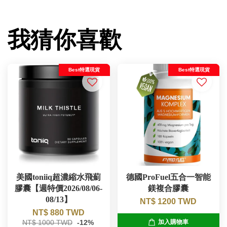
我猜你喜歡
Best特選現貨
Best特選現貨
美國toniiq超濃縮水飛薊
德國ProFuel五合一智能
膠囊【週特價2026/08/06-
鎂複合膠囊
08/13】
NT$ 1200 TWD
NT$ 880 TWD
NT$ 1000 TWD
-12%
加入購物車