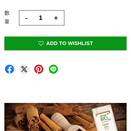
數
-
+
量
ADD TO WISHLIST