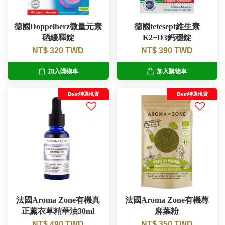
德國Doppelherz微量元素
德國tetesept維生素
硒緩釋錠
K2+D3鈣穩錠
NT$ 320 TWD
NT$ 390 TWD
加入購物車
加入購物車
Best特選現貨
Best特選現貨
法國Aroma Zone有機真
法國Aroma Zone有機蕁
正薰衣草精華油30ml
麻葉粉
NT$ 490 TWD
NT$ 350 TWD