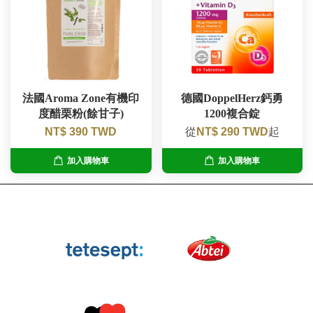
法國Aroma Zone有機印
德國DoppelHerz鈣勇
度醋栗粉(餘甘子)
1200複合錠
NT$ 390 TWD
從
NT$ 290 TWD
起
加入購物車
加入購物車