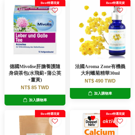
Best特選現貨
Best特選現貨
德國Mivolise肝膽養護隨
法國Aroma Zone有機義
身袋茶包(水飛薊+蒲公英
大利蠟菊精華30ml
+薑黃)
NT$ 490 TWD
NT$ 85 TWD
加入購物車
加入購物車
Best特選現貨
Best特選現貨