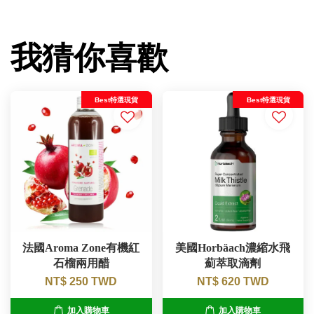
我猜你喜歡
Best特選現貨
Best特選現貨
法國Aroma Zone有機紅
美國Horbäach濃縮水飛
石榴兩用醋
薊萃取滴劑
NT$ 250 TWD
NT$ 620 TWD
加入購物車
加入購物車