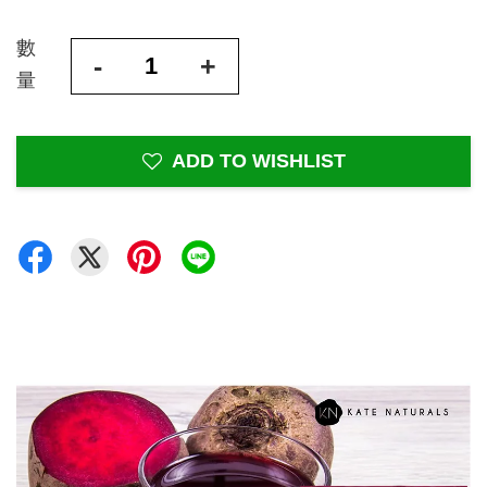
數
-
+
量
ADD TO WISHLIST