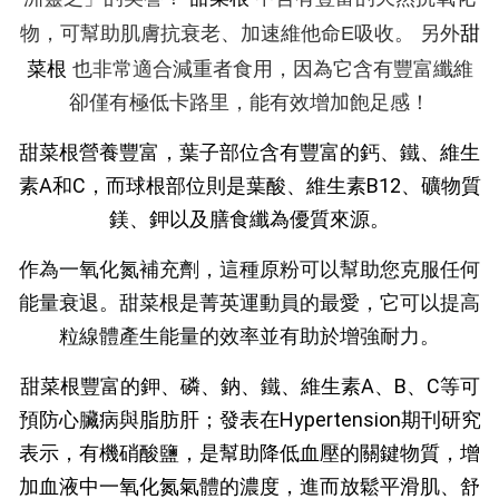
甜
物，可幫助肌膚抗衰老、加速維他命E吸收。 另外
菜根
也非常適合減重者食用，因為它含有豐富纖維
卻僅有極低卡路里，能有效增加飽足感！
甜菜根營養豐富，葉子部位含有豐富的鈣、鐵、維生
素A和C，而球根部位則是葉酸、維生素B12、礦物質
鎂、鉀以及膳食纖為優質來源。
作為一氧化氮補充劑，這種原粉可以幫助您克服任何
能量衰退。甜菜根是菁英運動員的最愛，它可以提高
粒線體產生能量的效率並有助於增強耐力。
甜菜根豐富的鉀、磷、鈉、
鐵、維生素A、B、C等可
預防心臟病與脂肪肝；發表在Hypertension期刊研究
表示，有機硝酸鹽，是幫助降低血壓的關鍵物質，增
加血液中一氧化氮氣體的濃度，進而放鬆平滑肌、舒