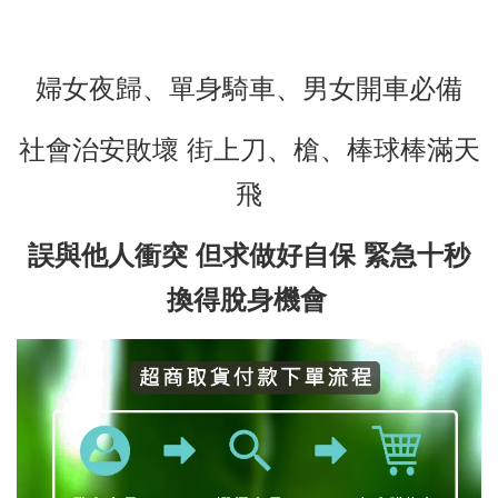
婦女夜歸、單身騎車、男女開車必備
社會治安敗壞 街上刀、槍、棒球棒滿天
飛
誤與他人衝突 但求做好自保 緊急十秒
換得脫身機會