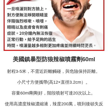
美國鎮暴型防狼辣椒噴霧劑60ml
射程3-5米，不需近距離觸碰，與危險保持距離。
小尺寸方便攜帶(高12×直徑3.2cm）。
容量60ml剛剛好，階段噴射可達20次以上。
使用高濃度辣椒濃縮液，辣度200萬，噴到後頓失反