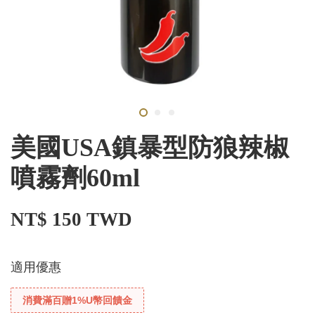
美國USA鎮暴型防狼辣椒
噴霧劑60ml
NT$ 150 TWD
適用優惠
消費滿百贈1%U幣回饋金