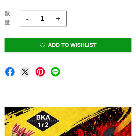
數
-
+
量
ADD TO WISHLIST