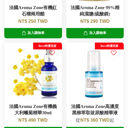
法國Aroma Zone有機紅
法國Aroma Zone 99%精
石榴兩用醋
純瀉鹽(硫酸鎂)
NT$ 250 TWD
NT$ 290 TWD
加入購物車
加入購物車
Best特選現貨
Best特選現貨
法國Aroma Zone有機義
法國Aroma Zone高濃度
大利蠟菊精華30ml
黑柳萃取玻尿酸精華液
NT$ 490 TWD
從
NT$ 360 TWD
起