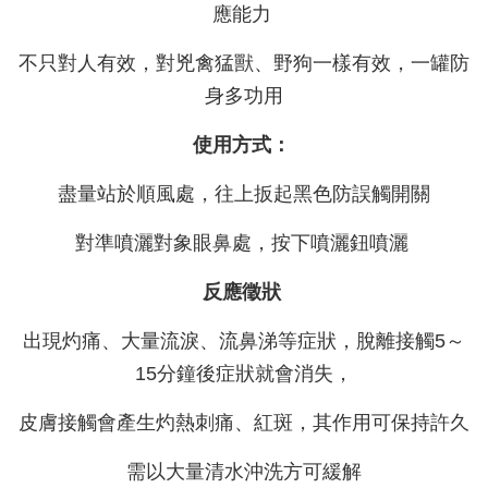
應能力
不只對人有效，對兇禽猛獸、野狗一樣有效，一罐防
身多功用
使用方式：
盡量站於順風處，往上扳起黑色防誤觸開關
對準噴灑對象眼鼻處，按下噴灑鈕噴灑
反應徵狀
出現灼痛、大量流淚、流鼻涕等症狀，脫離接觸5～
15分鐘後症狀就會消失，
皮膚接觸會產生灼熱刺痛、紅斑，其作用可保持許久
需以大量清水沖洗方可緩解