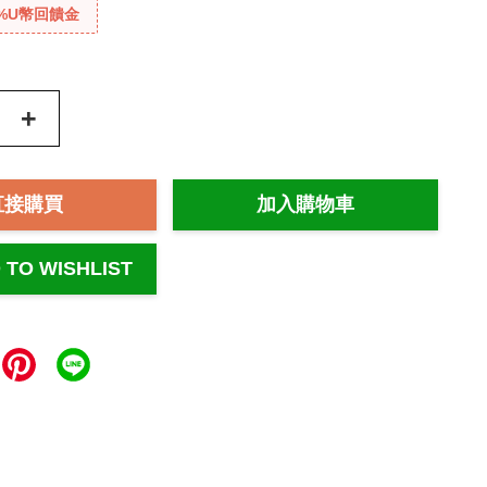
%U幣回饋金
+
直接購買
加入購物車
 TO WISHLIST