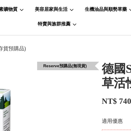
素礦物質
美容居家與生活
生機油品與順勢草藥
特賣與族群推薦
無存貨預購品)
德國S
Reserve預購品(無現貨)
草活
NT$ 74
適用優惠