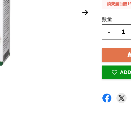
消費滿百贈1
數量
-
ADD