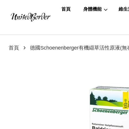
首頁
身體機能
維生
›
首頁
德國Schoenenberger有機纈草活性原液(