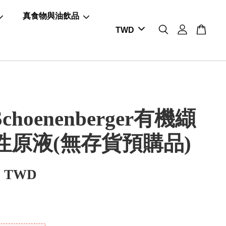
真食物與油飲品
choenenberger有機纈
性原液(無存貨預購品)
0 TWD