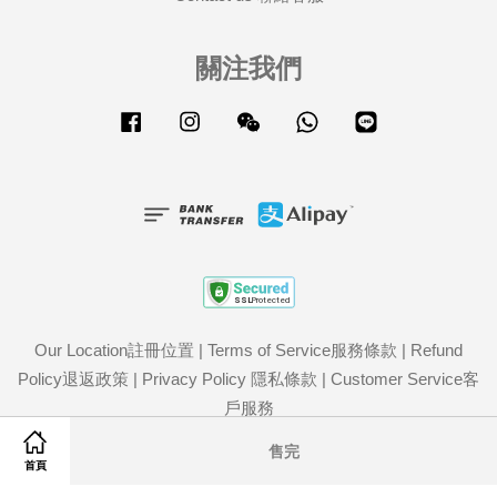
關注我們
Facebook
Instagram
Wechat
Whatsapp
Line
Our Location註冊位置
|
Terms of Service服務條款
|
Refund
Policy退返政策
|
Privacy Policy 隱私條款
|
Customer Service客
戶服務
Share on Facebook
Share on Twitter
售完
首頁