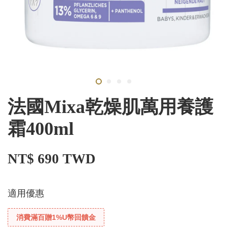
法國Mixa乾燥肌萬用養護
霜400ml
NT$ 690 TWD
適用優惠
消費滿百贈1%U幣回饋金