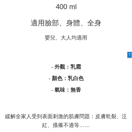
400 ml
適用臉部、身體、全身
嬰兒、大人均適用
T
- 外觀：乳霜
- 顏色：
乳白色
- 氣味：無香
緩解全家人受到表面刺激的肌膚問題：皮膚乾裂、泛
紅、搔癢不適等……