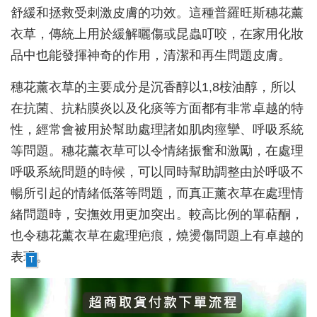
舒緩和拯救受刺激皮膚的功效。這種普羅旺斯穗花薰
衣草，傳統上用於緩解曬傷或昆蟲叮咬，在家用化妝
品中也能發揮神奇的作用，清潔和再生問題皮膚。
穗花薰衣草的主要成分是沉香醇以1,8桉油醇，所以
在抗菌、抗粘膜炎以及化痰等方面都有非常卓越的特
性，經常會被用於幫助處理諸如肌肉痙攣、呼吸系統
等問題。穗花薰衣草可以令情緒振奮和激勵，在處理
呼吸系統問題的時候，可以同時幫助調整由於呼吸不
暢所引起的情緒低落等問題，而真正薰衣草在處理情
緒問題時，安撫效用更加突出。較高比例的單萜酮，
也令穗花薰衣草在處理疤痕，燒燙傷問題上有卓越的
表現。
T