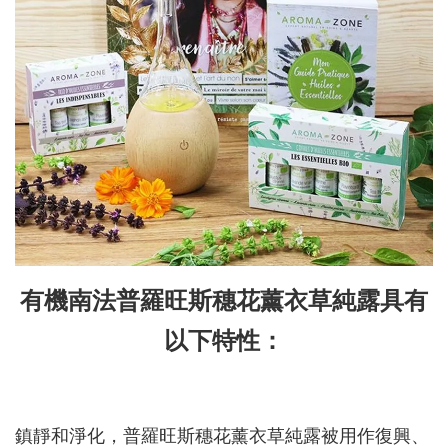
有機南法普羅旺斯穗花薰衣草純露具有
以下特性：
鎮靜和淨化，普羅旺斯穗花薰衣草純露被用作復興、