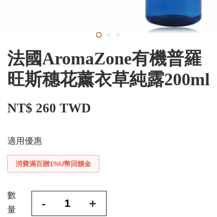
法國AromaZone有機普羅
旺斯穗花薰衣草純露200ml
NT$ 260 TWD
適用優惠
消費滿百贈1%U幣回饋金
數
-
+
量