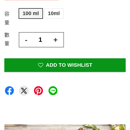
100 ml
10ml
容
量
數
-
+
量
ADD TO WISHLIST