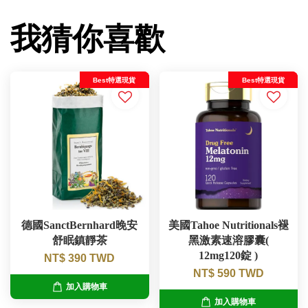
我猜你喜歡
Best特選現貨
Best特選現貨
德國SanctBernhard晚安
美國Tahoe Nutritionals褪
舒眠鎮靜茶
黑激素速溶膠囊(
12mg120錠 )
NT$ 390 TWD
NT$ 590 TWD
加入購物車
加入購物車