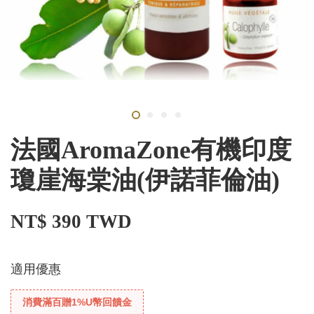
法國AromaZone有機印度
瓊崖海棠油(伊諾菲倫油)
NT$ 390 TWD
適用優惠
消費滿百贈1%U幣回饋金