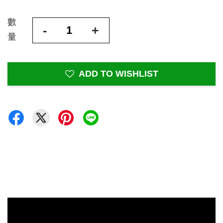
數
-
+
量
ADD TO WISHLIST