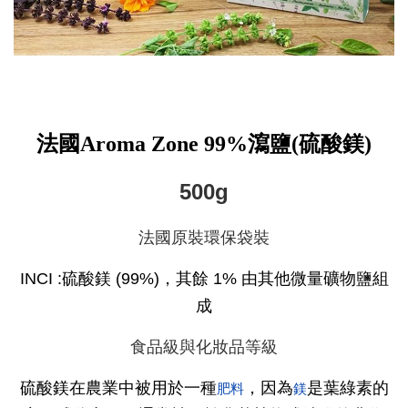
法國Aroma Zone 99%瀉鹽(硫酸鎂)
500g
法國原裝環保袋裝
INCI :硫酸鎂 (99%)
，其餘 1% 由其他微量礦物鹽組
成
食品級與化妝品等級
硫酸鎂在
農業
中被用於一種
，因為
是
葉綠素
的
肥料
鎂