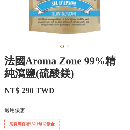
法國Aroma Zone 99%精
純瀉鹽(硫酸鎂)
NT$ 290 TWD
適用優惠
消費滿百贈1%U幣回饋金