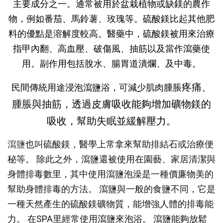
主要成分之一。通常被用於盆栽
植物
或缺鎂的農作
物，例如
番茄
、
馬鈴薯
、
玫瑰
等。硫酸鎂比起其他肥
料的優點是
溶解度
較高。
醫藥中，硫酸鎂被用來治療
指甲內翻、
高血壓
、
破傷風
、抽筋以及當作
瀉藥
使
用。副作用包括
脫水
、
腸胃道
潰爛、及
中毒
。
疼痛、
民間傳統用途浸泡
瀉鹽浴，可
減少肌肉腫脹
腫脹與
抽筋，透過皮膚吸收能夠增加礦物鎂的
吸收，幫助失眠並緩解壓力。
也叫硫酸鎂，醫學上常拿來幫助排結石或治療便
瀉鹽
秘等。 除此之外，瀉鹽還被使用在園藝、家居清潔與
身體排毒數里，其中使用瀉鹽泡澡是一種價廉物美的
幫助身體排毒的方法。 瀉鹽與一般的食鹽不同，它是
一種天然產生的硫酸鎂礦物質，能增強人體的排毒能
力。 在SPA里經常使用瀉鹽來泡浴。 瀉鹽能夠放鬆