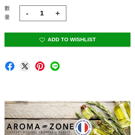
數
-
+
量
ADD TO WISHLIST