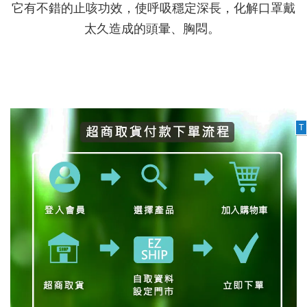
它有不錯的止咳功效，使呼吸穩定深長，化解口罩戴
太久造成的頭暈、胸悶。
T