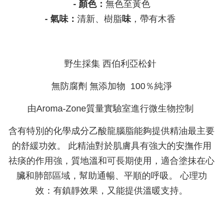
- 顏色：
無色至黃色
- 氣味：
清新、樹脂
味
，帶有木香
野生採集 西伯利亞松針
無防腐劑 無添加物 100％純淨
由Aroma-Zone質量實驗室進行微生物控制
含有特別的化學成分乙酸龍腦脂能夠提供精油最主要
的舒緩功效。 此精油對於肌膚具有強大的安撫作用
祛痰的作用強，質地溫和可長期使用，適合塗抹在心
臟和肺部區域，幫助通暢、平順的呼吸。 心理功
效：有鎮靜效果，又能提供溫暖支持。