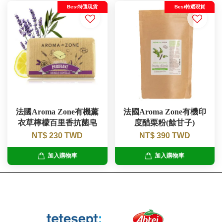
Best特選現貨
Best特選現貨
法國Aroma Zone有機薰
法國Aroma Zone有機印
衣草檸檬百里香抗菌皂
度醋栗粉(餘甘子)
NT$ 230 TWD
NT$ 390 TWD
加入購物車
加入購物車