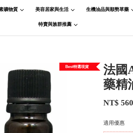
素礦物質
美容居家與生活
生機油品與順勢草藥
特賣與族群推薦
法國A
Best特選現貨
藥精
NT$ 56
適用優惠