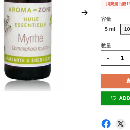
消費滿百贈1
容量
5 ml
10
數量
-
ADD