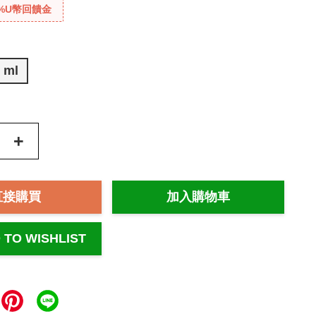
%U幣回饋金
 ml
+
直接購買
加入購物車
 TO WISHLIST