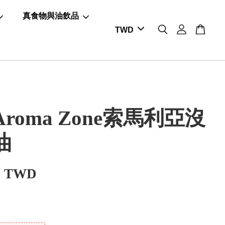
真食物與油飲品
roma Zone索馬利亞沒
油
0 TWD