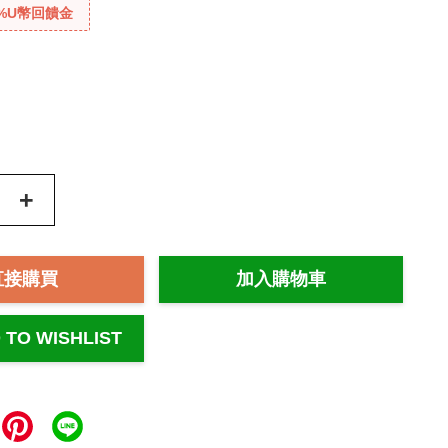
%U幣回饋金
+
直接購買
加入購物車
 TO WISHLIST