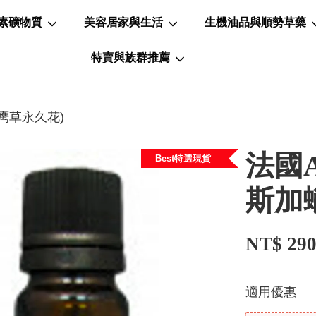
素礦物質
美容居家與生活
生機油品與順勢草藥
特賣與族群推薦
(鹰草永久花)
法國A
Best特選現貨
斯加
NT$ 29
適用優惠