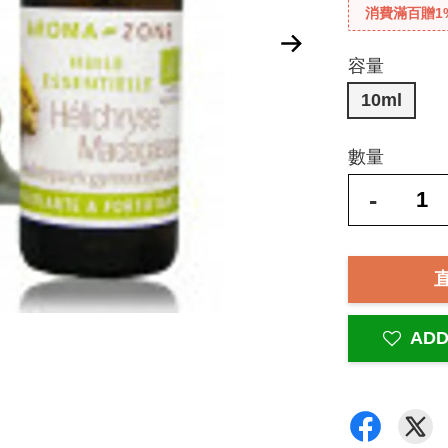
消費滿百贈1
容量
10ml
數量
-
ADD