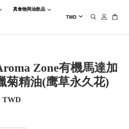
真食物與油飲品
roma Zone有機馬達加
蠟菊精油(鹰草永久花)
0 TWD