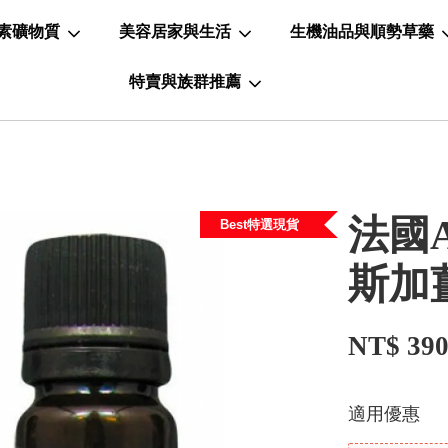
素礦物質
美容居家與生活
生機油品與順勢草藥
特賣與族群推薦
法國A
Best特選現貨
斯加
NT$ 39
適用優惠