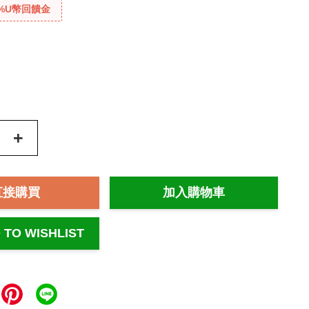
%U幣回饋金
+
直接購買
加入購物車
 TO WISHLIST