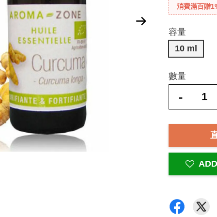
消費滿百贈1
容量
10 ml
數量
-
ADD