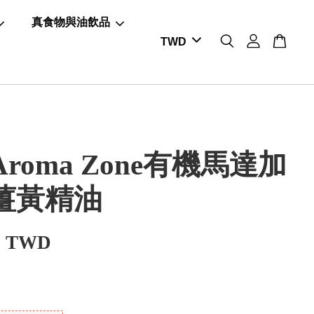
真食物與油飲品
roma Zone有機馬達加
薑黃精油
0 TWD