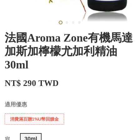
法國Aroma Zone有機馬達
加斯加檸檬尤加利精油
30ml
NT$ 290 TWD
適用優惠
消費滿百贈1%U幣回饋金
30ml
容