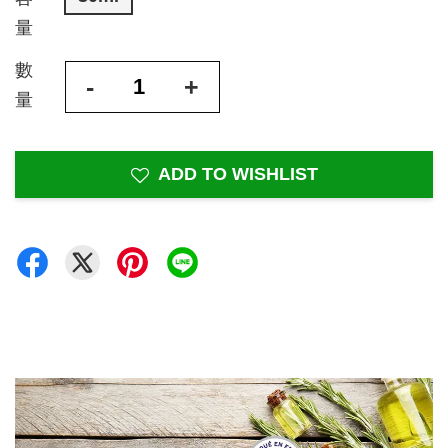
量
數
-
+
量
ADD TO WISHLIST