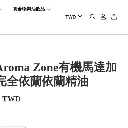
真食物與油飲品
roma Zone有機馬達加
完全依蘭依蘭精油
0 TWD