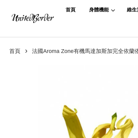
首頁
身體機能
維生
›
首頁
法國Aroma Zone有機馬達加斯加完全依