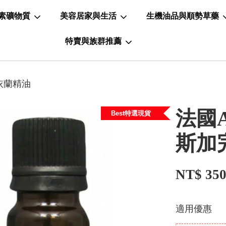
素礦物質
美容居家與生活
生機油品與順勢草藥
特賣與族群推薦
蘭依蘭精油
法國A
Best特選現貨
斯加
NT$ 35
適用優惠