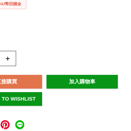
%U幣回饋金
+
直接購買
加入購物車
 TO WISHLIST