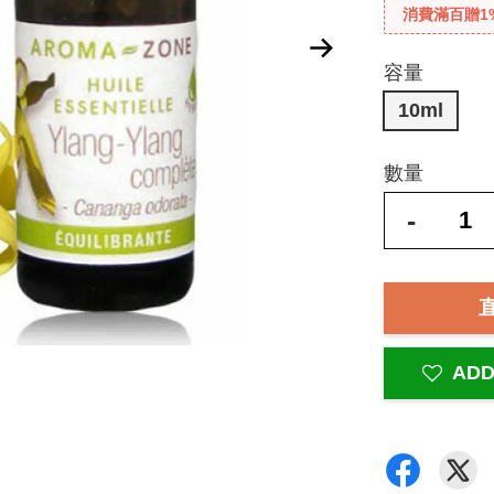
消費滿百贈1
容量
10ml
數量
-
ADD