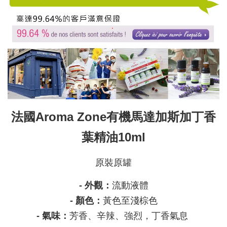
法國Aroma Zone有機馬達加斯加丁香
葉精油10ml
原裝原罐
- 外觀：
流動液體
- 顏色：
黃色至淺棕色
- 氣味：
芳香、辛辣、強烈，丁香氣息