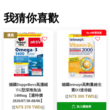
我猜你喜歡
Best特選現貨
優惠
德國Doppelherz高濃縮
德國tetesept高劑量維生
TG型深海魚油
素D3迷你錠
1400mg【週特價
從
NT$ 300 TWD
起
2026/07/30-08/06】
加入購物車
從
NT$ 378 TWD
起