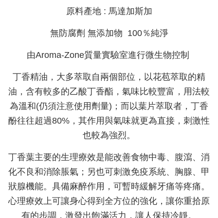
原料產地 : 馬達加斯加
無防腐劑 無添加物 100％純淨
由Aroma-Zone質量實驗室進行微生物控制
丁香精油，大多萃取自兩個部位，以花苞萃取的精
油，含有較多的乙酸丁香酯，氣味比較豐富，用法較
為溫和(仍須注意使用劑量)；而以葉片萃取者，丁香
酚往往超過80%，其作用與氣味就更為直接，刺激性
也較為強烈。
丁香葉主要的生理療效是能改善食物中毒、腹瀉、消
化不良和消除脹氣；另也可刺激免疫系統、胸腺、甲
狀腺機能。具備麻醉作用，可暫時緩解牙痛等疼痛。
心理療效上可讓身心得到全方位的強化，讓你重拾原
有的步調，激發出飽滿活力，讓人保持冷靜。