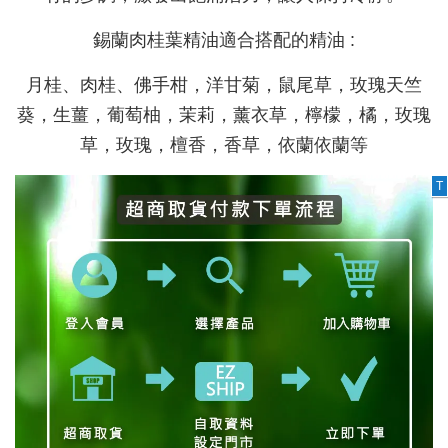
錫蘭肉桂葉精油適合搭配的精油 :
月桂、肉桂、佛手柑，洋甘菊，鼠尾草，玫瑰天竺
葵，生薑，葡萄柚，茉莉，薰衣草，檸檬，橘，玫瑰
草，玫瑰，檀香，香草，依蘭依蘭等
T