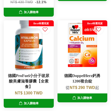
NT$ 430 TWD
-12.1%
加入購物車
Best特選現貨
Best特選現貨
德國ProFuel小分子玻尿
德國DoppelHerz鈣勇
酸美膚滋養膠囊【全素
1200複合錠
食】
從
NT$ 290 TWD
起
NT$ 1300 TWD
加入購物車
加入購物車