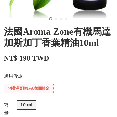
法國Aroma Zone有機馬達
加斯加丁香葉精油10ml
NT$ 190 TWD
適用優惠
消費滿百贈1%U幣回饋金
10 ml
容
量