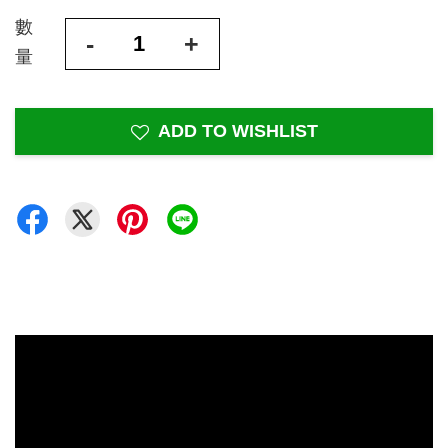
數
-
+
量
ADD TO WISHLIST