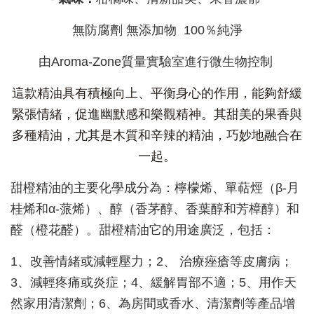
無防腐劑 無添加物 100％純淨
由Aroma-Zone質量實驗室進行微生物控制
這款精油具有積極向上、平衡身心的作用，能夠舒緩
緊張情緒，促進幽默感和樂觀精神。其甜美的果香與
多種精油，尤其是木質和辛辣的精油，巧妙地融合在
一起。
甜橙精油的主要化學成分為：檸檬烯、單萜烴（β-月
桂烯和α-蒎烯）、醇（香茅醇、香葉醇和芳樟醇）和
醛（橙花醛）。甜橙精油它的用途廣泛，包括：
1、改善情緒或減輕壓力；2、 治療痤瘡等皮膚病；
3、減輕疼痛或炎症；4、緩解胃部不適；5、用作天
然家用清潔劑；6、為房間或香水、清潔劑等產品增