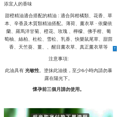
添宜人的香味
甜橙精油適合搭配的精油 : 適合與柑橘類、花香、草
本、辛香及木質類精油搭配。薄荷、薰衣草 · 依蘭依
蘭、羅馬洋甘菊、橙花、玫瑰 、檸檬、佛手柑、葡
萄柚、絲柏、杜松、雪松、乳香、快樂鼠尾草、甜茴
香、天竺葵、薑、、醒目薰衣草、真正薰衣草等
T
注意事項:
此油具有
光敏性
。塗抹此油後，至少6小時內請勿暴
露在陽光下。
懷孕前三個月請勿使用。