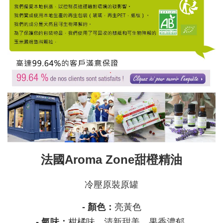
法國Aroma Zone甜橙精油
冷壓原裝原罐
- 顏色：
亮黃色
- 氣味：
柑橘味、清新甜美、果香濃郁