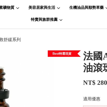
素礦物質
美容居家與生活
生機油品與順勢草藥
特賣與族群推薦
S急救舒緩系列
法國A
Best特選現貨
油滾
NT$ 28
適用優惠