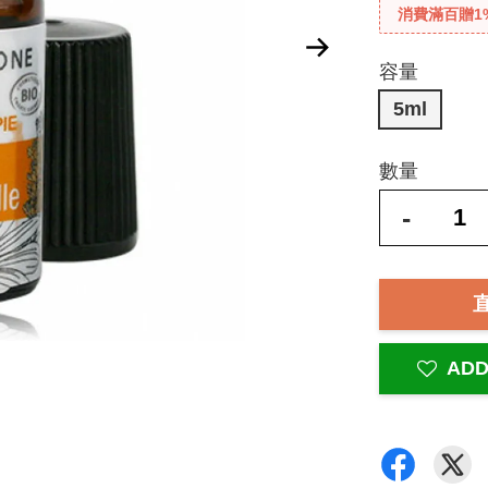
消費滿百贈1
容量
5ml
數量
-
ADD