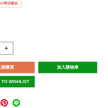
%U幣回饋金
+
直接購買
加入購物車
 TO WISHLIST