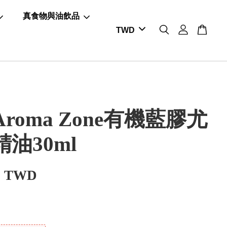
真食物與油飲品
roma Zone有機藍膠尤
油30ml
0 TWD