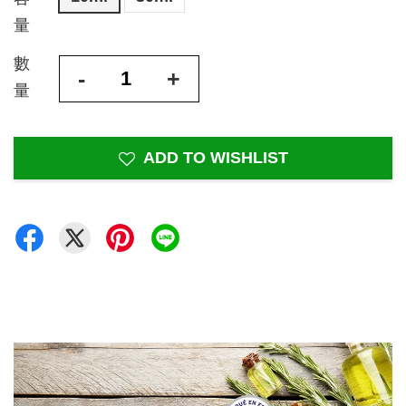
量
數
-
+
量
ADD TO WISHLIST