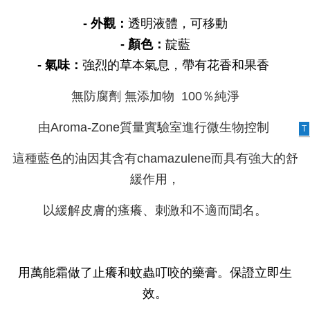
- 外觀：
透明液體，可移動
- 顏色：
靛藍
- 氣味：
強烈的草本氣息，帶有花香和果香
無防腐劑 無添加物 100％純淨
由Aroma-Zone質量實驗室進行微生物控制
T
這種藍色的油因其含有chamazulene而具有強大的舒
緩作用，
以緩解皮膚的瘙癢、刺激和不適而聞名。
用萬能霜做了止癢和蚊蟲叮咬的藥膏。保證立即生
效。