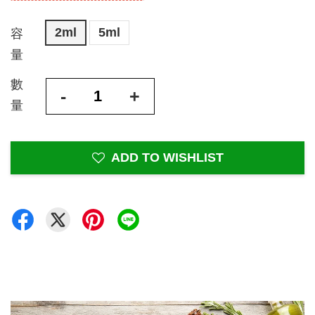
2ml
5ml
容
量
數
-
+
量
ADD TO WISHLIST