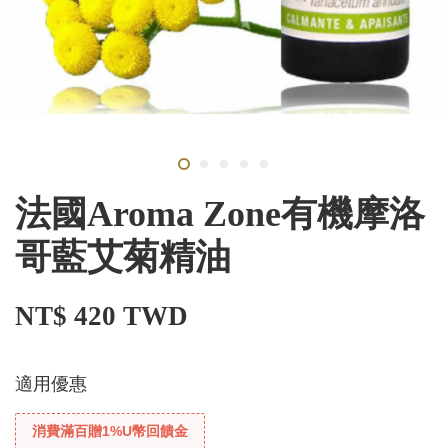
法國Aroma Zone有機摩洛
哥藍艾菊精油
NT$ 420 TWD
適用優惠
消費滿百贈1%U幣回饋金