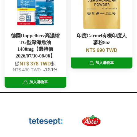
德國Doppelherz高濃縮
印度Carmel有機印度人
TG型深海魚油
蔘粉8oz
1400mg【週特價
NT$ 690 TWD
2026/07/30-08/06】
加入購物車
從
NT$ 378 TWD
起
NT$ 430 TWD
-12.1%
加入購物車