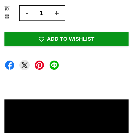
數
-
+
量
ADD TO WISHLIST