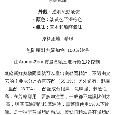
原裝原罐
- 外觀：
透明流動液體
- 顏色：
淡黃色至深棕色
- 氣味：
草本和酚醛氣味
原料產地 : 希臘
無防腐劑 無添加物 100％純淨
由Aroma-Zone質量實驗室進行微生物控制
蒸餾新鮮奧勒岡葉就可以產出奧勒岡精油，不過由於
它的主要成分是香荊芥酚（55.3%）另外還有一點百
里酚（8.7%），酚類成分很高，氣味強、刺激性
高，在芳療應用上要多加注意，一般都不建議比例太
高，與基底油調配按摩油時，需警慎使用1%以下較
佳。是一種非常強烈的精油。奧勒岡精油具有強烈的