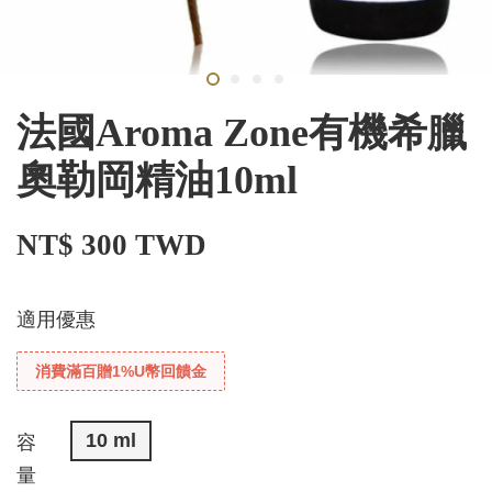
法國Aroma Zone有機希臘
奧勒岡精油10ml
NT$ 300 TWD
適用優惠
消費滿百贈1%U幣回饋金
10 ml
容
量