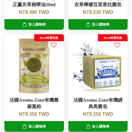
正薰衣草精華油30ml
衣草檸檬百里香抗菌皂
NT$ 490 TWD
NT$ 230 TWD
加入購物車
加入購物車
Best特選現貨
Best特選現貨
法國Aroma Zone有機蕁
法國Aroma Zone有機經
麻葉粉
典馬賽皂
NT$ 350 TWD
NT$ 250 TWD
加入購物車
加入購物車