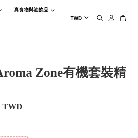
真食物與油飲品
roma Zone有機套裝精
0 TWD