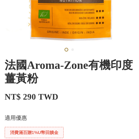
法國Aroma-Zone有機印度
薑黃粉
NT$ 290 TWD
適用優惠
消費滿百贈1%U幣回饋金