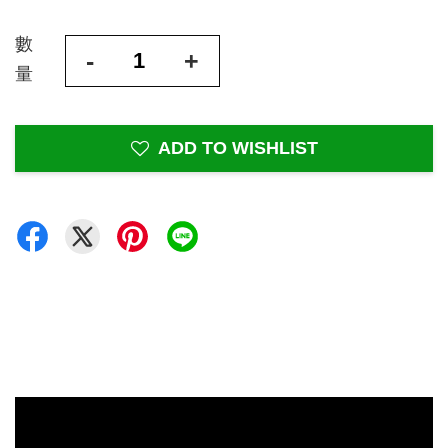
數
-
+
量
ADD TO WISHLIST