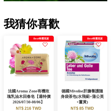
我猜你喜歡
Best特選現貨
Best特選現貨
法國Aroma Zone有機玫
德國Mivolise肝膽養護隨
瑰乳油木回春皂【週特價
身袋茶包(水飛薊+蒲公英
2026/07/30-08/06】
+薑黃)
NT$ 216 TWD
NT$ 85 TWD