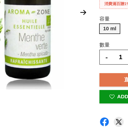
消費滿百贈1
容量
10 ml
數量
-
ADD