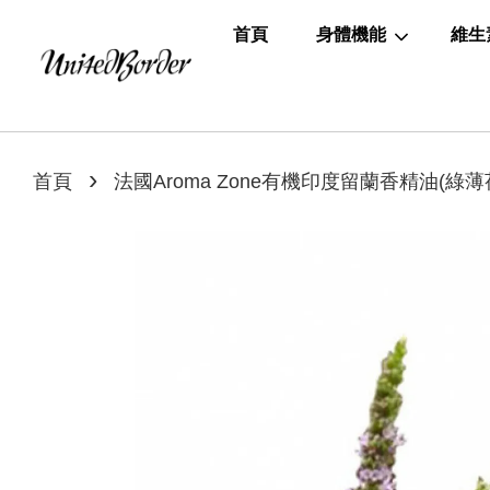
首頁
身體機能
維生
›
首頁
法國Aroma Zone有機印度留蘭香精油(綠薄荷