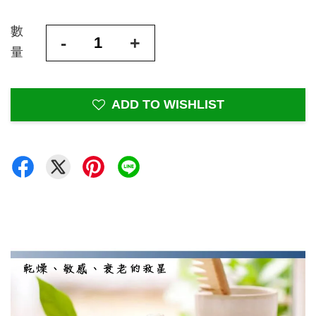
數
-
+
量
ADD TO WISHLIST