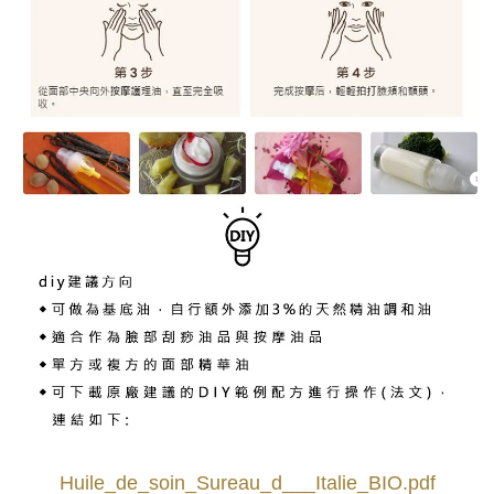
Huile_de_soin_Sureau_d___Italie_BIO.pdf