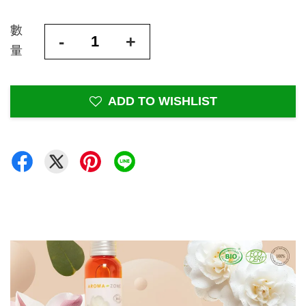
數
-
+
量
ADD TO WISHLIST