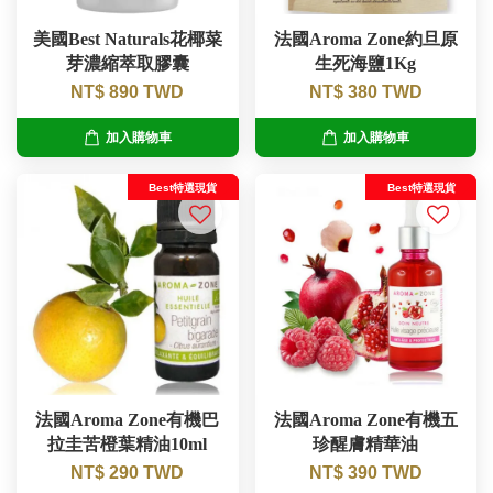
美國Best Naturals花椰菜
法國Aroma Zone約旦原
芽濃縮萃取膠囊
生死海鹽1Kg
NT$ 890 TWD
NT$ 380 TWD
加入購物車
加入購物車
Best特選現貨
Best特選現貨
法國Aroma Zone有機巴
法國Aroma Zone有機五
拉圭苦橙葉精油10ml
珍醒膚精華油
NT$ 290 TWD
NT$ 390 TWD