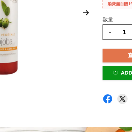
消費滿百贈1
數量
-
ADD