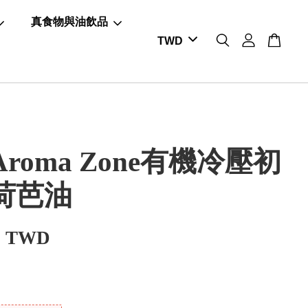
真食物與油飲品
roma Zone有機冷壓初
荷芭油
0 TWD