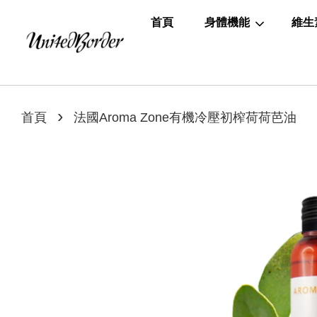
首頁
身體機能
維生
›
首頁
法國Aroma Zone有機冷壓初榨荷荷芭油