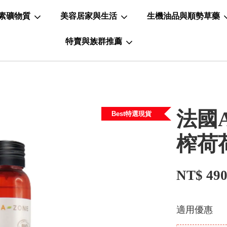
素礦物質
美容居家與生活
生機油品與順勢草藥
特賣與族群推薦
法國A
Best特選現貨
榨荷
NT$ 49
適用優惠