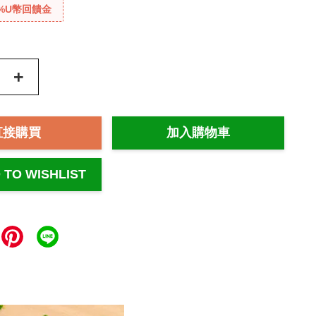
%U幣回饋金
+
直接購買
加入購物車
 TO WISHLIST