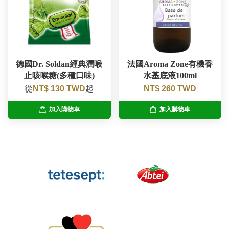
德國Dr. Soldan經典潤喉
法國Aroma Zone有機香
止咳喉糖(多種口味)
水基底液100ml
從
NT$ 130 TWD
起
NT$ 260 TWD
加入購物車
加入購物車