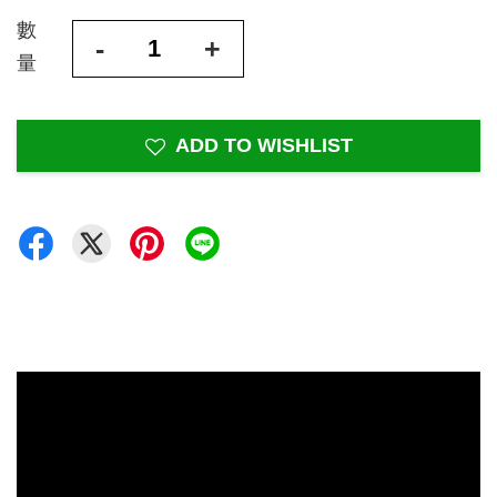
數
-
+
量
ADD TO WISHLIST