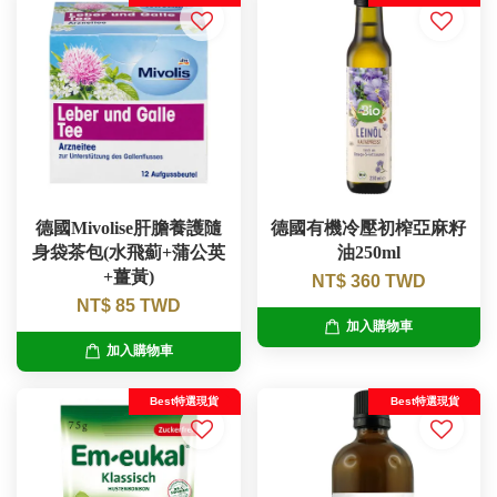
德國Mivolise肝膽養護隨
德國有機冷壓初榨亞麻籽
身袋茶包(水飛薊+蒲公英
油250ml
+薑黃)
NT$ 360 TWD
NT$ 85 TWD
加入購物車
加入購物車
Best特選現貨
Best特選現貨